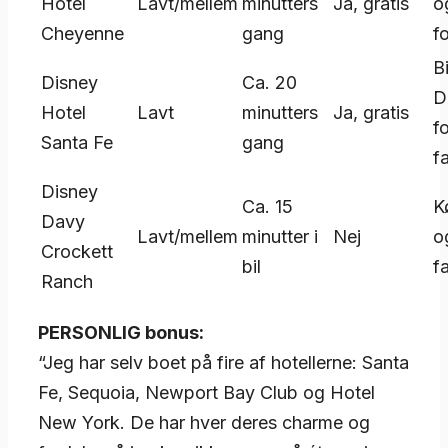
Hotel
Lavt/mellem
minutters
Ja, gratis
o
Cheyenne
gang
f
Bi
Disney
Ca. 20
D
Hotel
Lavt
minutters
Ja, gratis
f
Santa Fe
gang
fa
Disney
Ca. 15
K
Davy
Lavt/mellem
minutter i
Nej
o
Crockett
bil
fa
Ranch
PERSONLIG bonus:
“Jeg har selv boet på fire af hotellerne: Santa
Fe, Sequoia, Newport Bay Club og Hotel
New York. De har hver deres charme og