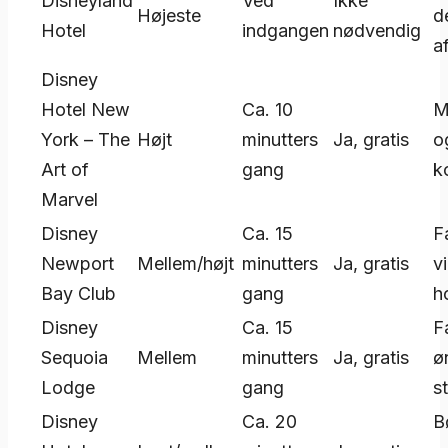
Disneyland
Ved
Ikke
Højeste
d
Hotel
indgangen
nødvendig
a
Disney
Hotel New
Ca. 10
M
York – The
Højt
minutters
Ja, gratis
o
Art of
gang
k
Marvel
Disney
Ca. 15
F
Newport
Mellem/højt
minutters
Ja, gratis
v
Bay Club
gang
h
Disney
Ca. 15
F
Sequoia
Mellem
minutters
Ja, gratis
ø
Lodge
gang
s
Disney
Ca. 20
B