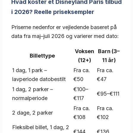
Hvad koster et Disneyland Paris tilbud
i 2026? Reelle priseksempler
Priserne nedenfor er vejledende baseret på
data fra maj–juli 2026 og varierer med dato:
Voksen
Barn (3–
Billettype
(12+)
11 år)
1 dag, 1 park –
Fra ca.
Fra ca.
lavperiode datobestilt
€50
€47
1 dag, 2 parker –
€100–
€95–€111
normalperiode
€117
Fra ca.
Fra ca.
2 dage, 2 parker
€108
€102
Fleksibel billet, 1 dag, 2
€144
€136