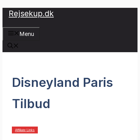
Hop
Rejsekup.dk
til
indhold
Menu
Disneyland Paris
Tilbud
Affiliate Links