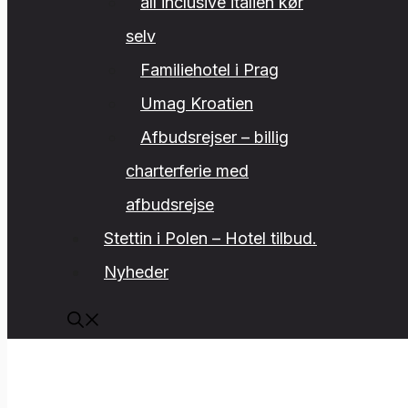
all inclusive italien kør
selv
Familiehotel i Prag
Umag Kroatien
Afbudsrejser – billig
charterferie med
afbudsrejse
Stettin i Polen – Hotel tilbud.
Nyheder