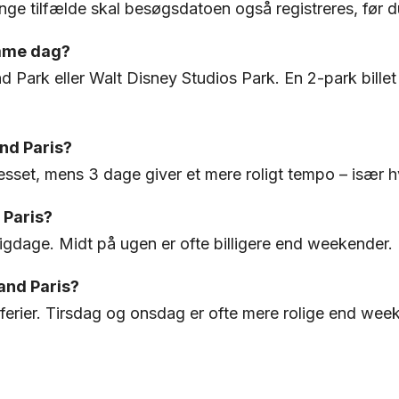
mange tilfælde skal besøgsdatoen også registreres, før d
amme dag?
and Park eller Walt Disney Studios Park. En 2-park bil
nd Paris?
sset, mens 3 dage giver et mere roligt tempo – især hv
d Paris?
elligdage. Midt på ugen er ofte billigere end weekender.
and Paris?
ferier. Tirsdag og onsdag er ofte mere rolige end wee