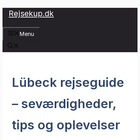
Hop
Rejsekup.dk
til
indhold
Menu
Lübeck rejseguide
– seværdigheder,
tips og oplevelser