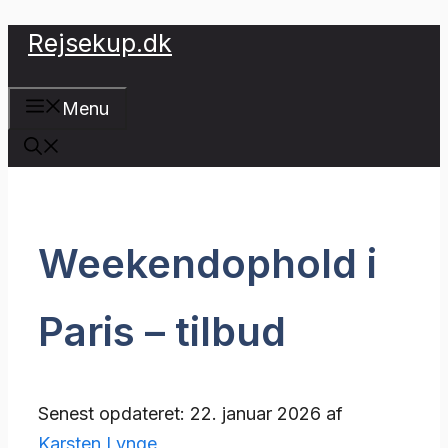
Hop
Rejsekup.dk
til
indhold
Menu
Weekendophold i
Paris – tilbud
Senest opdateret: 22. januar 2026 af
Karsten Lynge