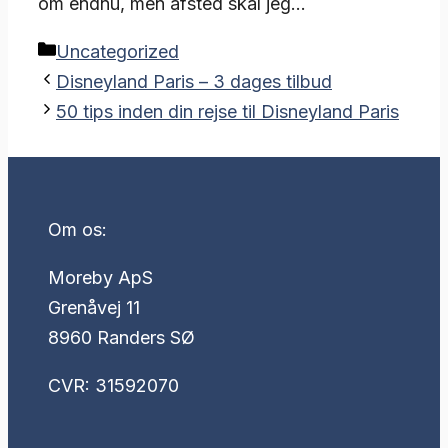
om endnu, men afsted skal jeg…
Kategorier
Uncategorized
Disneyland Paris – 3 dages tilbud
50 tips inden din rejse til Disneyland Paris
Om os:
Moreby ApS
Grenåvej 11
8960 Randers SØ
CVR: 31592070