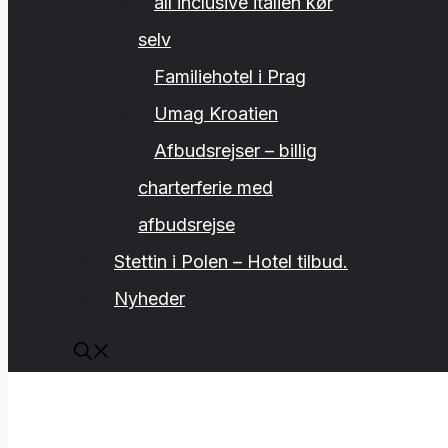
all inclusive italien kør
selv
Familiehotel i Prag
Umag Kroatien
Afbudsrejser – billig
charterferie med
afbudsrejse
Stettin i Polen – Hotel tilbud.
Nyheder