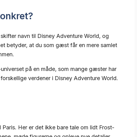
konkret?
 skifter navn til Disney Adventure World, og
Det betyder, at du som gæst får en mere samlet
ammen.
ost-universet på en måde, som mange gæster har
forskellige verdener i Disney Adventure World.
aris. Her er det ikke bare tale om lidt Frost-
mene, møde figurerne og opleve nye detaljer,