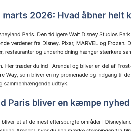
. marts 2026: Hvad åbner helt 
sneyland Paris. Den tidligere Walt Disney Studios Park
ybende verdener fra Disney, Pixar, MARVEL og Frozen. 
ner, restauranter og underholdning hænger stærkere s
n. Her træder du ind i Arendal og bliver en del af Fr
e Way, som bliver en ny promenade og indgang til de 
t og sammenhængende udtryk.
nd Paris bliver en kæmpe nyhed
iver et af de mest efterspurgte områder i Disneyland P
mkring Arendal, hvor du kan mærke stemningen fra fil