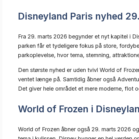
Disneyland Paris nyhed 29
Fra 29. marts 2026 begynder et nyt kapitel i Di
parken får et tydeligere fokus på store, ford
parkoplevelse, hvor tema, stemning, attraktio
Den største nyhed er uden tvivl World of Froze
ventet længe på. Samtidig åbner også Adventur
Det giver hele området et mere moderne, flo
World of Frozen i Disneyla
World of Frozen åbner også 29. marts 2026 og bl
tema i kulissen. Disney bygger en hel verden o