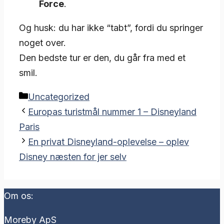
Force
.
Og husk: du har ikke “tabt”, fordi du springer
noget over.
Den bedste tur er den, du går fra med et
smil.
Kategorier
Uncategorized
Europas turistmål nummer 1 – Disneyland
Paris
En privat Disneyland-oplevelse – oplev
Disney næsten for jer selv
Om os:
Moreby ApS