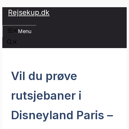
Hop
Rejsekup.dk
til
indhold
Menu
Vil du prøve
rutsjebaner i
Disneyland Paris –