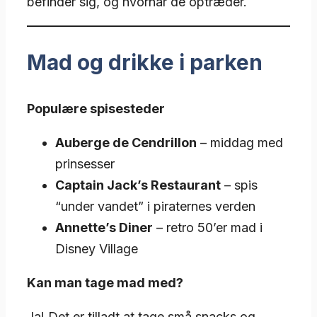
befinder sig, og hvornår de optræder.
Mad og drikke i parken
Populære spisesteder
Auberge de Cendrillon
– middag med
prinsesser
Captain Jack’s Restaurant
– spis
“under vandet” i piraternes verden
Annette’s Diner
– retro 50’er mad i
Disney Village
Kan man tage mad med?
Ja! Det er tilladt at tage små snacks og