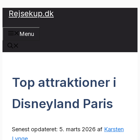
Hop
Rejsekup.dk
til
indhold
Menu
Top attraktioner i
Disneyland Paris
Senest opdateret: 5. marts 2026 af
Karsten
Lynge